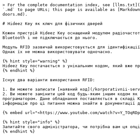
> For the complete documentation index, see [llms.txt](
`.md` to page URLs; this page is available as [Markdown
doors.md).

# Hideez Key як ключ для фізичних дверей

Кожен пристрій Hideez Key оснащений модулем радіочастот
Bluetooth і не підключається до нього.

Модуль RFID зазвичай використовується для ідентифікації
Однак їх не можна використовувати одночасно.

{% hint style="warning" %}

Hideez Key постачається з унікальним кодом, який вже пр
{% endhint %}

Існує два варіанти використання RFID:

1. Ви можете записати [наявний код](/korporativnii-serv
2. Ви можете замінити цей код будь-яким іншим кодом як 
програматором. Дане обладнання поставляється в складі К
інформацію про ці питання можна знайти в документації д
{% embed url="<https://www.youtube.com/watch?v=Y_TOqRDp
{% hint style="info" %}

Запитайте свого адміністратора, чи потрібна вам ця опці