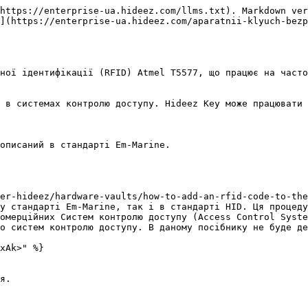
https://enterprise-ua.hideez.com/llms.txt). Markdown ver
](https://enterprise-ua.hideez.com/aparatnii-klyuch-bezp
ної ідентифікації (RFID) Atmel T5577, що працює на часто
 в системах контролю доступу. Hideez Key може працювати 
описаний в стандарті Em-Marine.

er-hideez/hardware-vaults/how-to-add-an-rfid-code-to-the
у стандарті Em-Marine, так і в стандарті HID. Ця процеду
омерційних Систем контролю доступу (Access Control Syste
о систем контролю доступу. В даному посібнику не буде де
xAk>" %}

я.
