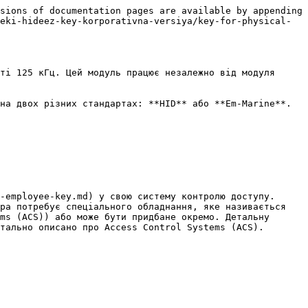
sions of documentation pages are available by appending 
eki-hideez-key-korporativna-versiya/key-for-physical-
ті 125 кГц. Цей модуль працює незалежно від модуля 
на двох різних стандартах: **HID** або **Em-Marine**. 
-employee-key.md) у свою систему контролю доступу.

ра потребує спеціального обладнання, яке називається 
ms (ACS)) або може бути придбане окремо. Детальну 
тально описано про Access Control Systems (ACS).
