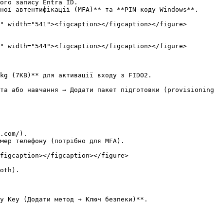
kg (7KB)** для активації входу з FIDO2.

.com/).

мер телефону (потрібно для MFA).

figcaption></figcaption></figure>

oth).

y Key (Додати метод → Ключ безпеки)**.
