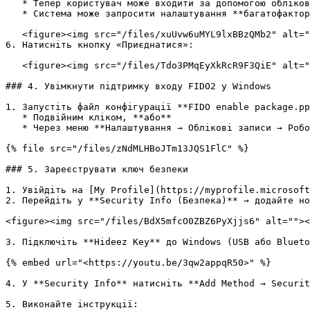
   * Тепер користувач може входити за допомогою облікового запису Entra ID.

   * Система може запросити налаштування **багатофакторної автентифікації (MFA)** та **PIN-коду Windows**.

   <figure><img src="/files/xuUvw6uMYL9lxBBzQMb2" alt="" width="541"><figcaption></figcaption></figure>

6. Натисніть кнопку «Приєднатися»:

   <figure><img src="/files/Tdo3PMqEyXkRcR9F3QiE" alt="" width="544"><figcaption></figcaption></figure>

### 4. Увімкнути підтримку входу FIDO2 у Windows

1. Запустіть файл конфігурації **FIDO enable package.pp
   * Подвійним кліком, **або**

   * Через меню **Налаштування → Облікові записи → Робота або навчання → Додати пакет підготовки (provisioning package)**.

{% file src="/files/zNdMLHBoJTm13JQS1FlC" %}

### 5. Зареєструвати ключ безпеки

1. Увійдіть на [My Profile](https://myprofile.microsoft
2. Перейдіть у **Security Info (Безпека)** → додайте но
<figure><img src="/files/BdX5mfcO0ZBZ6PyXjjs6" alt=""><
3. Підключіть **Hideez Key** до Windows (USB або Blueto
{% embed url="<https://youtu.be/3qw2appqR50>" %}

4. У **Security Info** натисніть **Add Method → Securit
5. Виконайте інструкції:
