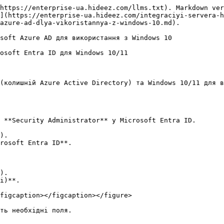
https://enterprise-ua.hideez.com/llms.txt). Markdown ver
](https://enterprise-ua.hideez.com/integraciyi-servera-h
azure-ad-dlya-vikoristannya-z-windows-10.md).

soft Azure AD для використання з Windows 10

osoft Entra ID для Windows 10/11

(колишній Azure Active Directory) та Windows 10/11 для в
 **Security Administrator** у Microsoft Entra ID.

).

rosoft Entra ID**.

).

і)**.

figcaption></figcaption></figure>

ть необхідні поля.
