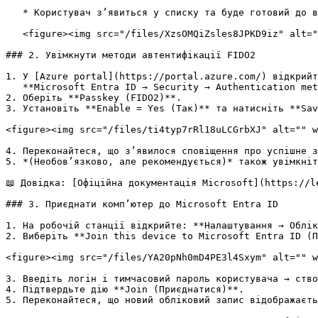
   * Користувач з’явиться у списку та буде готовий до входу.

   <figure><img src="/files/XzsOMQiZsles8JPKD9iz" alt="" width="507"><figcaption></figcaption></figure>

### 2. Увімкнути методи автентифікації FIDO2

1. У [Azure portal](https://portal.azure.com/) відкрийт
   **Microsoft Entra ID → Security → Authentication methods (Методи автентифікації)**.

2. Оберіть **Passkey (FIDO2)**.

3. Установіть **Enable = Yes (Так)** та натисніть **Sav
<figure><img src="/files/ti4typ7rRl18uLCGrbXJ" alt="" w
4. Переконайтеся, що з’явилося сповіщення про успішне з
5. *(Необов’язково, але рекомендується)* також увімкніт
📖 Довідка: [Офіційна документація Microsoft](https://l
### 3. Приєднати комп’ютер до Microsoft Entra ID

1. На робочій станції відкрийте: **Налаштування → Облік
2. Виберіть **Join this device to Microsoft Entra ID (П
<figure><img src="/files/YA20pNh0mD4PE3l4Sxym" alt="" w
3. Введіть логін і тимчасовий пароль користувача → ство
4. Підтвердьте дію **Join (Приєднатися)**.

5. Переконайтеся, що новий обліковий запис відображаєть