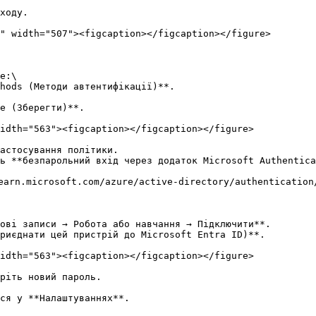
е:\

e (Зберегти)**.

idth="563"><figcaption></figcaption></figure>

астосування політики.

ь **безпарольний вхід через додаток Microsoft Authentica
earn.microsoft.com/azure/active-directory/authentication/
ові записи → Робота або навчання → Підключити**.

риєднати цей пристрій до Microsoft Entra ID)**.

idth="563"><figcaption></figcaption></figure>

ріть новий пароль.

ся у **Налаштуваннях**.
