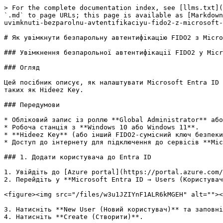
> For the complete documentation index, see [llms.txt](
`.md` to page URLs; this page is available as [Markdown
uvimknuti-bezparolnu-avtentifikaciyu-fido2-z-microsoft-
# Як увімкнути безпарольну автентифікацію FIDO2 з Micro
### Увімкнення безпарольної автентифікації FIDO2 у Micr
### Огляд

Цей посібник описує, як налаштувати Microsoft Entra ID 
таких як Hideez Key.

### Передумови

* Обліковий запис із роллю **Global Administrator** або
* Робоча станція з **Windows 10 або Windows 11**.

* **Hideez Key** (або інший FIDO2-сумісний ключ безпеки
* Доступ до інтернету для підключення до сервісів **Mic
### 1. Додати користувача до Entra ID

1. Увійдіть до [Azure portal](https://portal.azure.com/
2. Перейдіть у **Microsoft Entra ID → Users (Користувач
<figure><img src="/files/w3u1JZIYnF1ALR6kMGEH" alt=""><
3. Натисніть **New User (Новий користувач)** та заповні
4. Натисніть **Create (Створити)**.
