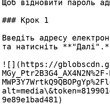
Щоб відновити пароль ад
### Крок 1

Введіть адресу електрон
та натисніть **"Далі".**
![](https://gblobscdn.g
MGy_Ptr2B3G4_AX4N2N%2F-
MWP3Y7WrtkQ9QBOPgYp%2Fl
alt=media\&token=819901
9e89e1bad481)
