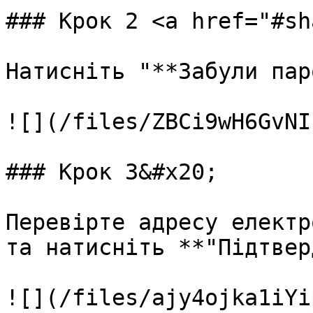
### Крок 2 <a href="#sh
Натисніть "**Забули пар
![](/files/ZBCi9wH6GvNI
### Крок 3&#x20;

Перевірте адресу електр
та натисніть **"Підтвер
![](/files/ajy4ojka1iYi