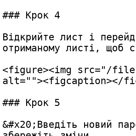
### Крок 4

Відкрийте лист і перейд
отриманому листі, щоб с
<figure><img src="/file
alt=""><figcaption></fi
### Крок 5

&#x20;Введіть новий пар
збережіть зміни..
