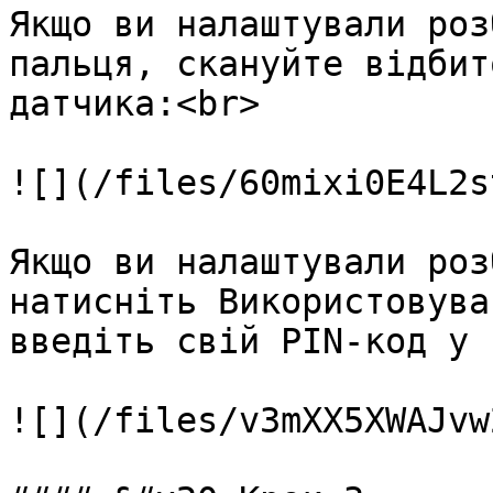
Якщо ви налаштували роз
пальця, скануйте відбит
датчика:<br>

![](/files/60mixi0E4L2s
Якщо ви налаштували роз
натисніть Використовува
введіть свій PIN-код у 
![](/files/v3mXX5XWAJvw