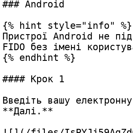
### Android

{% hint style="info" %}

Пристрої Android не під
FIDO без імені користува
{% endhint %}

#### Крок 1

Введіть вашу електронну
**Далі.**

![](/files/IsPYJj59AqZd