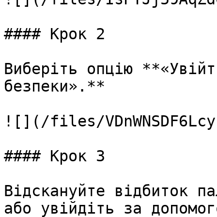
#### Крок 2

Виберіть опцію **«Увійт
безпеки».**

![](/files/VDnWNSDF6Lcy
#### Крок 3

Відскануйте відбиток па
або увійдіть за допомог