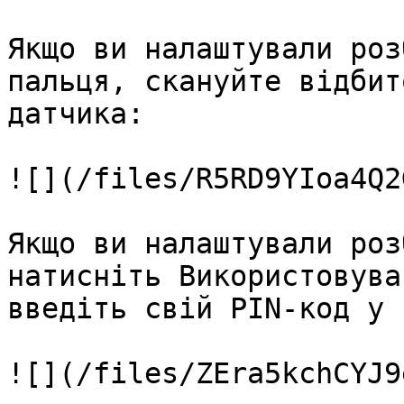
Якщо ви налаштували роз
пальця, скануйте відбит
датчика:

![](/files/R5RD9YIoa4Q2
Якщо ви налаштували роз
натисніть Використовува
введіть свій PIN-код у 
![](/files/ZEra5kchCYJ9