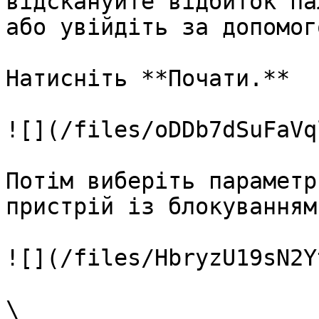
відскануйте відбиток па
або увійдіть за допомог
Натисніть **Почати.**

![](/files/oDDb7dSuFaVq
Потім виберіть параметр
пристрій із блокуванням
![](/files/HbryzU19sN2Y
\
