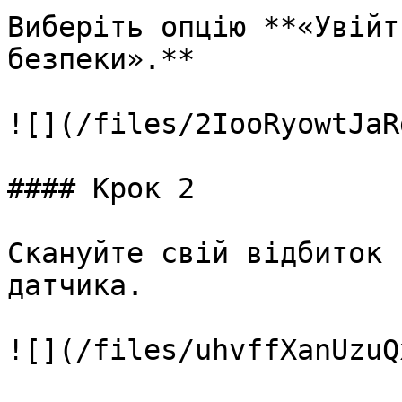
Виберіть опцію **«Увійт
безпеки».**

![](/files/2IooRyowtJaR
#### Крок 2

Скануйте свій відбиток 
датчика.

![](/files/uhvffXanUzuQ