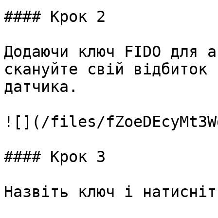
#### Крок 2

Додаючи ключ FIDO для а
скануйте свій відбиток 
датчика.

![](/files/fZoeDEcyMt3W
#### Крок 3

Назвіть ключ і натисніт