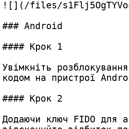
![](/files/s1Flj5OgTYVo
### Android

#### Крок 1

Увімкніть розблокування
кодом на пристрої Androi
#### Крок 2

Додаючи ключ FIDO для а