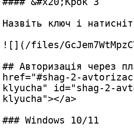
#### &#x20;Крок 3

Назвіть ключ і натисніт
![](/files/GcJem7WtMpzC
## Авторизація через пл
href="#shag-2-avtorizac
klyucha" id="shag-2-avt
klyucha"></a>

### Windows 10/11
