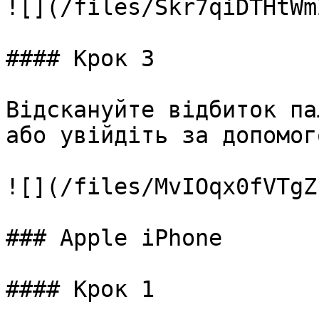
![](/files/Skr7qiDTHtWm
#### Крок 3

Відскануйте відбиток па
або увійдіть за допомог
![](/files/MvIOqx0fVTgZ
### Apple iPhone

#### Крок 1
