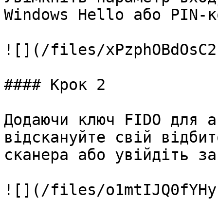
Windows Hello або PIN-к
![](/files/xPzphOBdOsC2
#### Крок 2

Додаючи ключ FIDO для а
відскануйте свій відбит
сканера або увійдіть за
![](/files/o1mtIJQ0fYHy