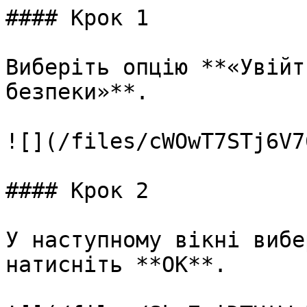
#### Крок 1

Виберіть опцію **«Увійт
безпеки»**.

![](/files/cWOwT7STj6V7
#### Крок 2

У наступному вікні вибе
натисніть **OK**.
