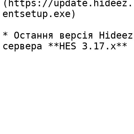
(https://update.hideez.
entsetup.exe)

* Остання версія Hideez