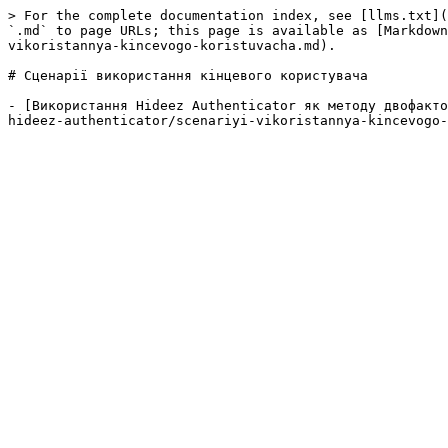
> For the complete documentation index, see [llms.txt](
`.md` to page URLs; this page is available as [Markdown
vikoristannya-kincevogo-koristuvacha.md).

# Сценарії використання кінцевого користувача

- [Використання Hideez Authenticator як методу двофакто