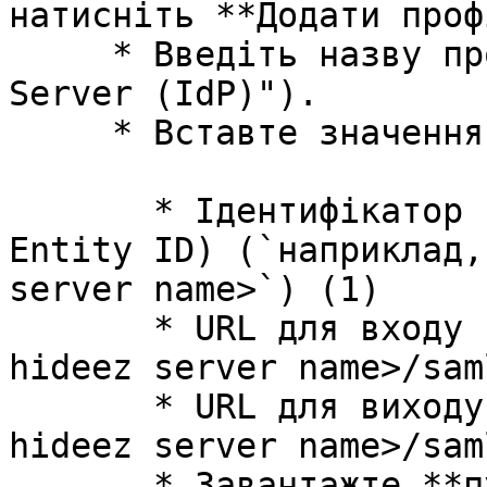
натисніть **Додати проф
     * Введіть назву профілю (наприклад, "Hideez 
Server (IdP)").

     * Вставте значення з Hideez Server:

       * Ідентифікатор видавця (Issuer / IdP 
Entity ID) (`наприклад,
server name>`) (1)

       * URL для входу (`наприклад, https://<your 
hideez server name>/sam
       * URL для виходу (`наприклад, https://<your 
hideez server name>/sam
       * Завантажте **публічний сертифікат 