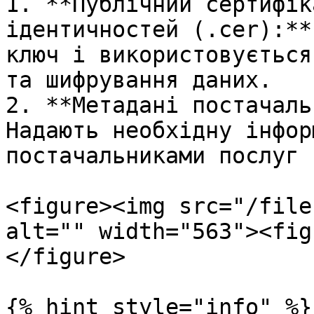
1. **Публічний сертифік
ідентичностей (.cer):**
ключ і використовується
та шифрування даних.

2. **Метадані постачаль
Надають необхідну інфор
постачальниками послуг 
<figure><img src="/file
alt="" width="563"><fig
</figure>

{% hint style="info" %}
