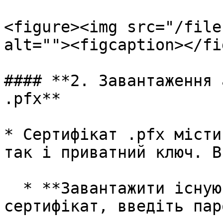
<figure><img src="/file
alt=""><figcaption></fi
#### **2. Завантаження 
.pfx**

* Сертифікат .pfx місти
так і приватний ключ. В
  * **Завантажити існуючий сертифікат**: виберіть 
сертифікат, введіть пар