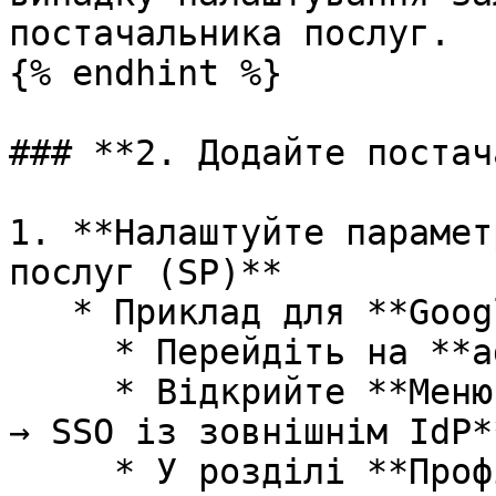
постачальника послуг.

{% endhint %}

### **2. Додайте постач
1. **Налаштуйте парамет
послуг (SP)**

   * Приклад для **Google Workspace**:

     * Перейдіть на **admin.google.com**.

     * Відкрийте **Меню → Безпека → Автентифікація 
→ SSO із зовнішнім IdP**
     * У розділі **Профілі сторонніх SSO** 