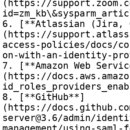
(https://support.zoom.c
id=zm_kb\&sysparm_artic
6. [**Atlassian (Jira, 
(https://support.atlass
access-policies/docs/co
on-with-an-identity-pro
7. [**Amazon Web Servic
(https://docs.aws.amazo
id_roles_providers_enab
8. [**GitHub**]
(https://docs.github.co
server@3.6/admin/identi
management/using-saml-f