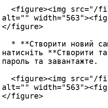
  <figure><img src="/files/DuvqqeOphcdPG6hSJttM" 
alt="" width="563"><fig
</figure>

  * **Створити новий самопідписаний сертифікат**: 
натисніть **Створити та
пароль та завантажте.

  <figure><img src="/files/OZy88rgPy9L2VDC7NrHl" 
alt="" width="563"><fig
</figure>
