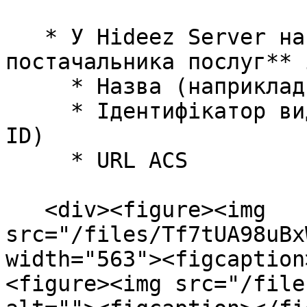
   * У Hideez Server натисніть **Додати 
постачальника послуг** 
     * Назва (наприклад, "Google Workspace-SAML")

     * Ідентифікатор видавця (Issuer / SP Entity 
ID)

     * URL ACS

   <div><figure><img 
src="/files/Tf7tUA98uBx
width="563"><figcaption
<figure><img src="/file