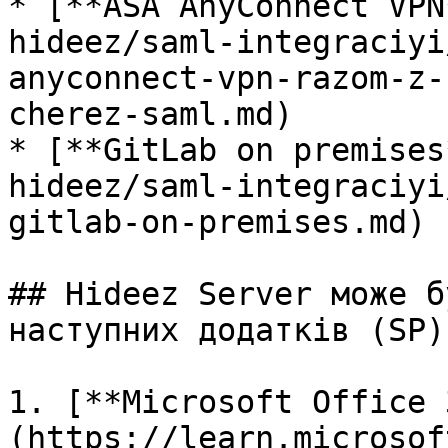
* [**ASA AnyConnect VPN
hideez/saml-integraciyi
anyconnect-vpn-razom-z-
cherez-saml.md)

* [**GitLab on premises
hideez/saml-integraciyi
gitlab-on-premises.md)

## Hideez Server може б
наступних додатків (SP):
1. [**Microsoft Office 
(https://learn.microsof