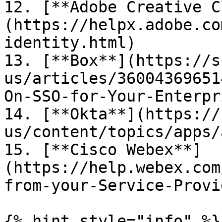
12. [**Adobe Creative C
(https://helpx.adobe.co
identity.html)

13. [**Box**](https://s
us/articles/36004369651
On-SSO-for-Your-Enterpri
14. [**Okta**](https://
us/content/topics/apps/
15. [**Cisco Webex**]
(https://help.webex.com
from-your-Service-Provid
{% hint style="info" %}
