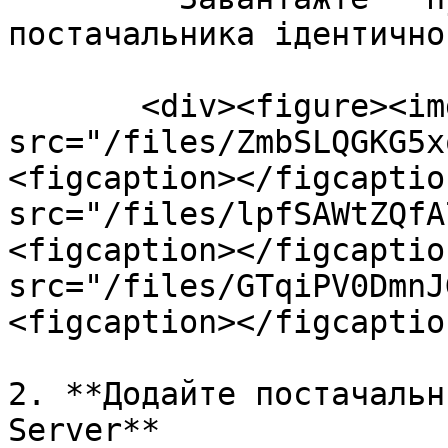
постачальника ідентично
       <div><figure><img 
src="/files/ZmbSLQGKG5x
<figcaption></figcaptio
src="/files/lpfSAWtZQfA
<figcaption></figcaptio
src="/files/GTqiPV0DmnJ
<figcaption></figcaptio
2. **Додайте постачальн
Server**
