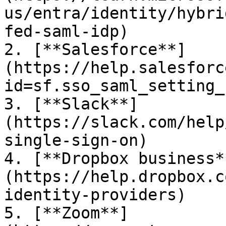
us/entra/identity/hybri
fed-saml-idp)

2. [**Salesforce**]
(https://help.salesforc
id=sf.sso_saml_setting_
3. [**Slack**]
(https://slack.com/help
single-sign-on)

4. [**Dropbox business*
(https://help.dropbox.c
identity-providers)

5. [**Zoom**]