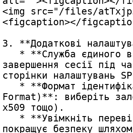
alt=""><figcaption></fi
<img src="/files/atTxjp
<figcaption></figcaptio
3. **Додаткові налаштув
   * **Служба єдиного виходу**: точка входу SP для 
завершення сесії під ча
сторінки налаштувань SP.
   * **Формат ідентифікатора користувача (Name ID 
Format)**: виберіть зал
x509 тощо).

   * **Увімкніть перевірку підпису запиту**: 
покращує безпеку шляхом